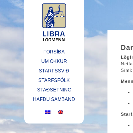
Dan
FORSÍÐA
Lögf
UM OKKUR
Netf
Sími:
STARFSSVIÐ
STARFSFÓLK
Menn
STAÐSETNING
HAFÐU SAMBAND
Starf