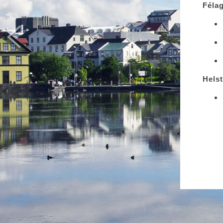
Félag
Hels