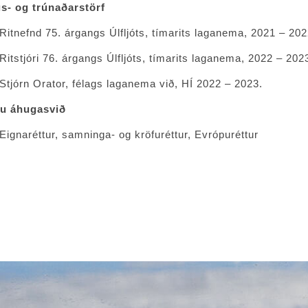
s- og trúnaðarstörf
Ritnefnd 75. árgangs Úlfljóts, tímarits laganema, 2021 – 202
Ritstjóri 76. árgangs Úlfljóts, tímarits laganema, 2022 – 202
Stjórn Orator, félags laganema við, HÍ 2022 – 2023.
tu áhugasvið
Eignaréttur, samninga- og kröfuréttur, Evrópuréttur