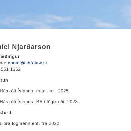
íel Njarðarson
ræðingur
ang:
daniel@libralaw.is
 551 1352
tun
Háskóli Íslands, mag. jur., 2025.
Háskóli Íslands, BA í lögfræði, 2023.
sferill
Libra lögmenn ehf. frá 2022.